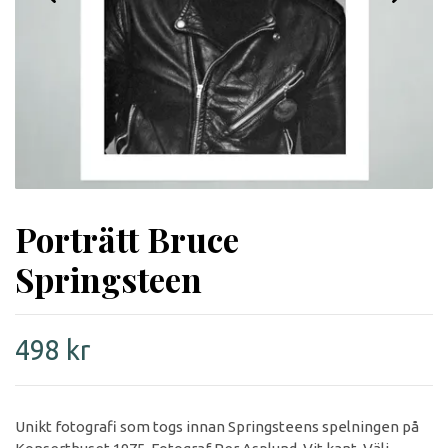
Porträtt Bruce
Springsteen
498 kr
Unikt fotografi som togs innan Springsteens spelningen på