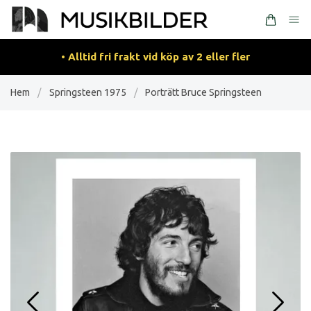
• Alltid fri frakt vid köp av 2 eller fler
Hem
/
Springsteen 1975
/
Porträtt Bruce Springsteen