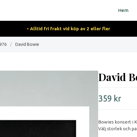
Hem
• Alltid fri frakt vid köp av 2 eller fler
1976
/
David Bowie
David B
359 kr
Bowies konsert i K
Välj storlek och p