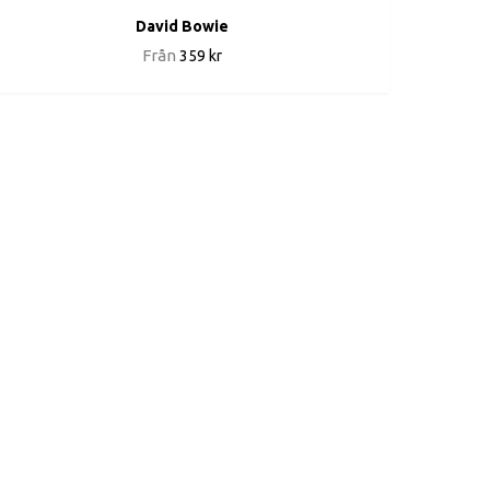
David Bowie
Från
359 kr