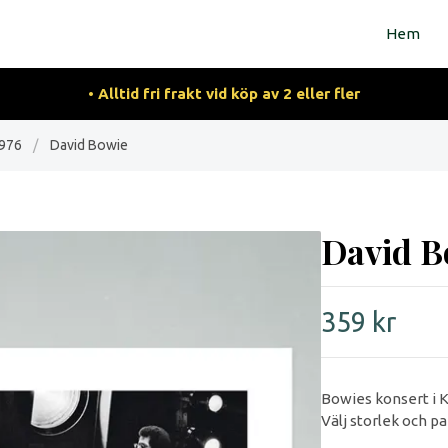
Hem
• Alltid fri frakt vid köp av 2 eller fler
1976
/
David Bowie
David B
359 kr
Bowies konsert i K
Välj storlek och p