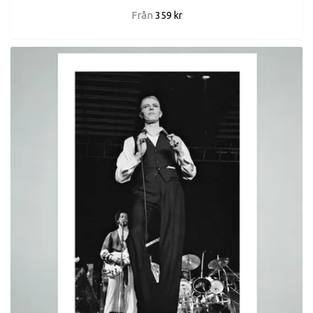
Från
359 kr