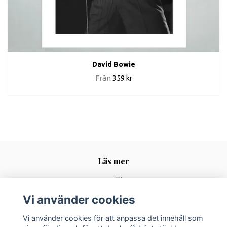
David Bowie
Från
359 kr
Läs mer
Köpvillkor
Kontakt
Vi använder cookies
Vi använder cookies för att anpassa det innehåll som